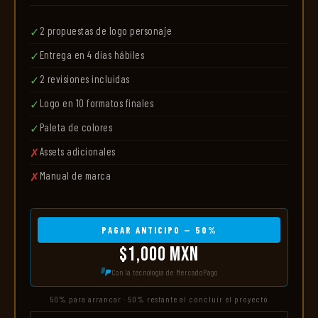
2 propuestas de logo personaje
✓
Entrega en 4 días hábiles
✓
2 revisiones incluidas
✓
Logo en 10 formatos finales
✓
Paleta de colores
✓
Assets adicionales
✗
Manual de marca
✗
PAGAR ANTICIPO — 50%
$1,000 MXN
Con la tecnología de MercadoPago
50% para arrancar · 50% restante al concluir el proyecto