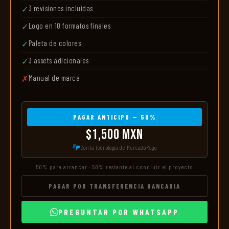
3 revisiones incluidas
✓
Logo en 10 formatos finales
✓
Paleta de colores
✓
3 assets adicionales
✓
Manual de marca
✗
PAGAR ANTICIPO — 50%
$1,500 MXN
Con la tecnología de MercadoPago
50% para arrancar · 50% restante al concluir el proyecto
PAGAR POR TRANSFERENCIA BANCARIA
PREGUNTAR POR WHATSAPP