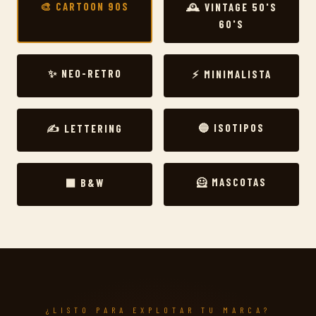
🎨 CARTOON 90S
🕰️ VINTAGE 50'S
60'S
✨ NEO-RETRO
⚡ MINIMALISTA
🔵 ISOTIPOS
✍️ LETTERING
🦸 MASCOTAS
⬛ B&W
¿LISTO PARA EXPLOTAR TU MARCA?