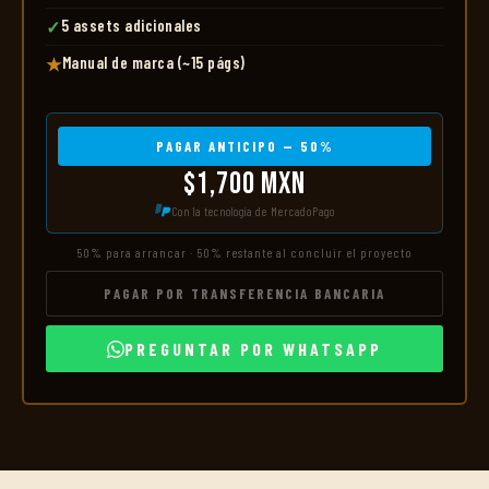
5 assets adicionales
✓
Manual de marca (~15 págs)
★
PAGAR ANTICIPO — 50%
$1,700 MXN
Con la tecnología de MercadoPago
50% para arrancar · 50% restante al concluir el proyecto
PAGAR POR TRANSFERENCIA BANCARIA
PREGUNTAR POR WHATSAPP