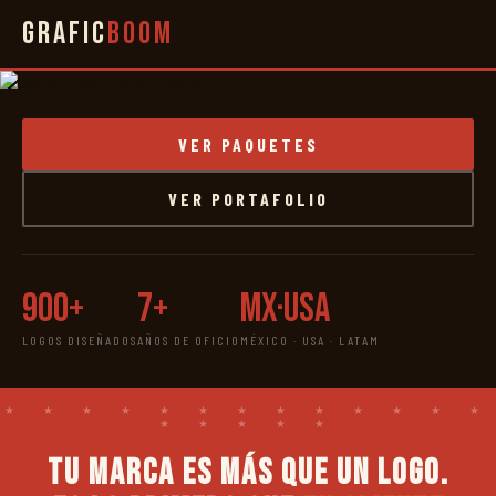
Grafic
Boom
VER PAQUETES
VER PORTAFOLIO
900+
7+
MX·USA
LOGOS DISEÑADOS
AÑOS DE OFICIO
MÉXICO · USA · LATAM
Tu marca es más que un logo.