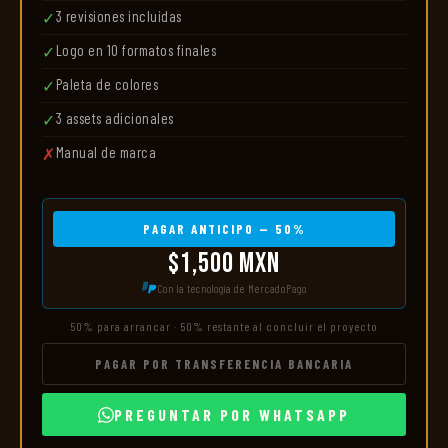
3 revisiones incluidas
✓
Logo en 10 formatos finales
✓
Paleta de colores
✓
3 assets adicionales
✓
Manual de marca
✗
PAGAR ANTICIPO — 50%
$1,500 MXN
Con la tecnología de MercadoPago
50% para arrancar · 50% restante al concluir el proyecto
PAGAR POR TRANSFERENCIA BANCARIA
PREGUNTAR POR WHATSAPP