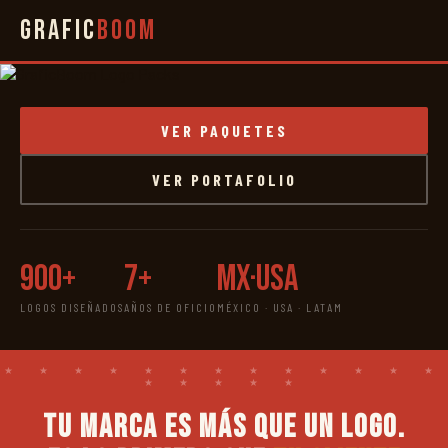
Grafic
Boom
VER PAQUETES
VER PORTAFOLIO
900+
7+
MX·USA
LOGOS DISEÑADOS
AÑOS DE OFICIO
MÉXICO · USA · LATAM
Tu marca es más que un logo.