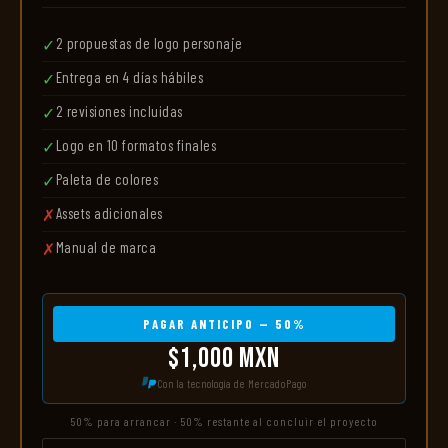
2 propuestas de logo personaje
✓
Entrega en 4 días hábiles
✓
2 revisiones incluidas
✓
Logo en 10 formatos finales
✓
Paleta de colores
✓
Assets adicionales
✗
Manual de marca
✗
PAGAR ANTICIPO — 50%
$1,000 MXN
Con la tecnología de MercadoPago
50% para arrancar · 50% restante al concluir el proyecto