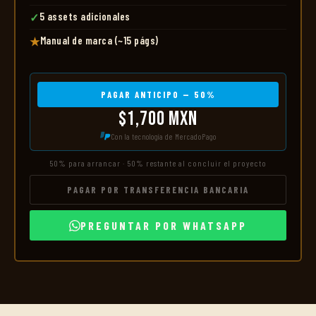
5 assets adicionales
✓
Manual de marca (~15 págs)
★
PAGAR ANTICIPO — 50%
$1,700 MXN
Con la tecnología de MercadoPago
50% para arrancar · 50% restante al concluir el proyecto
PAGAR POR TRANSFERENCIA BANCARIA
PREGUNTAR POR WHATSAPP