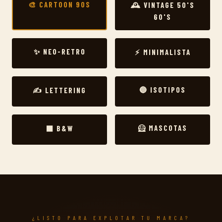
🎨 CARTOON 90S
🕰️ VINTAGE 50'S
60'S
✨ NEO-RETRO
⚡ MINIMALISTA
🔵 ISOTIPOS
✍️ LETTERING
🦸 MASCOTAS
⬛ B&W
¿LISTO PARA EXPLOTAR TU MARCA?