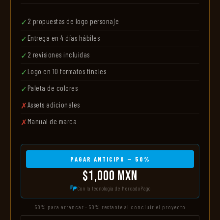
2 propuestas de logo personaje
✓
Entrega en 4 días hábiles
✓
2 revisiones incluidas
✓
Logo en 10 formatos finales
✓
Paleta de colores
✓
Assets adicionales
✗
Manual de marca
✗
PAGAR ANTICIPO — 50%
$1,000 MXN
Con la tecnología de MercadoPago
50% para arrancar · 50% restante al concluir el proyecto