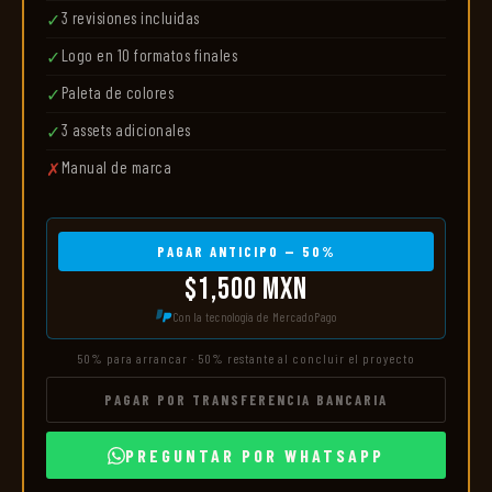
3 revisiones incluidas
✓
Logo en 10 formatos finales
✓
Paleta de colores
✓
3 assets adicionales
✓
Manual de marca
✗
PAGAR ANTICIPO — 50%
$1,500 MXN
Con la tecnología de MercadoPago
50% para arrancar · 50% restante al concluir el proyecto
PAGAR POR TRANSFERENCIA BANCARIA
PREGUNTAR POR WHATSAPP