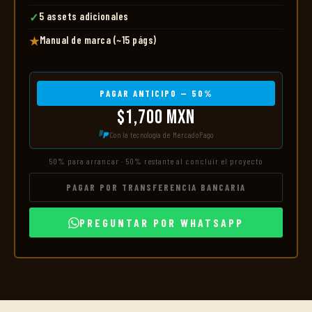
5 assets adicionales
✓
Manual de marca (~15 págs)
★
PAGAR ANTICIPO — 50%
$1,700 MXN
Con la tecnología de MercadoPago
50% para arrancar · 50% restante al concluir el proyecto
PAGAR POR TRANSFERENCIA BANCARIA
PREGUNTAR POR WHATSAPP