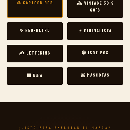
🎨 CARTOON 90S
🕰️ VINTAGE 50'S
60'S
✨ NEO-RETRO
⚡ MINIMALISTA
🔵 ISOTIPOS
✍️ LETTERING
🦸 MASCOTAS
⬛ B&W
¿LISTO PARA EXPLOTAR TU MARCA?