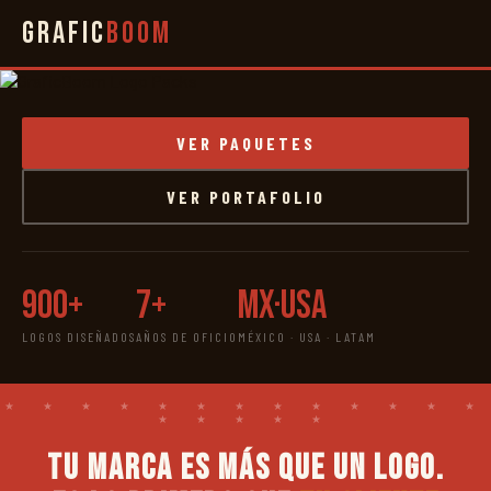
Grafic
Boom
VER PAQUETES
VER PORTAFOLIO
900+
7+
MX·USA
LOGOS DISEÑADOS
AÑOS DE OFICIO
MÉXICO · USA · LATAM
Tu marca es más que un logo.