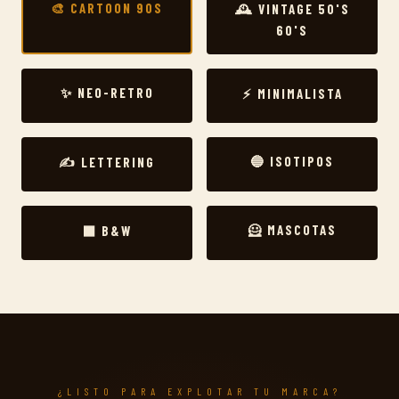
🎨 CARTOON 90S
🕰️ VINTAGE 50'S
60'S
✨ NEO-RETRO
⚡ MINIMALISTA
🔵 ISOTIPOS
✍️ LETTERING
🦸 MASCOTAS
⬛ B&W
¿LISTO PARA EXPLOTAR TU MARCA?