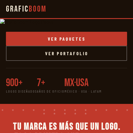
Grafic
Boom
VER PAQUETES
VER PORTAFOLIO
900+
7+
MX·USA
LOGOS DISEÑADOS
AÑOS DE OFICIO
MÉXICO · USA · LATAM
Tu marca es más que un logo.