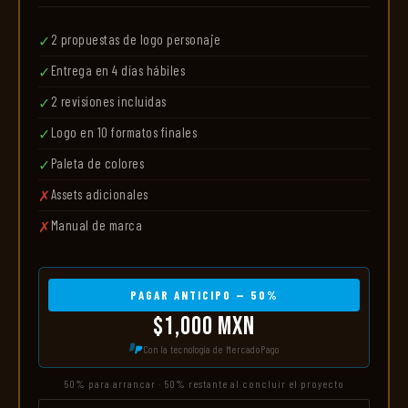
2 propuestas de logo personaje
✓
Entrega en 4 días hábiles
✓
2 revisiones incluidas
✓
Logo en 10 formatos finales
✓
Paleta de colores
✓
Assets adicionales
✗
Manual de marca
✗
PAGAR ANTICIPO — 50%
$1,000 MXN
Con la tecnología de MercadoPago
50% para arrancar · 50% restante al concluir el proyecto