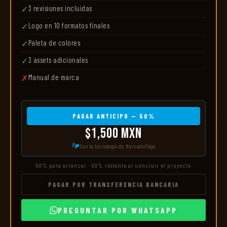
3 revisiones incluidas
✓
Logo en 10 formatos finales
✓
Paleta de colores
✓
3 assets adicionales
✓
Manual de marca
✗
PAGAR ANTICIPO — 50%
$1,500 MXN
Con la tecnología de MercadoPago
50% para arrancar · 50% restante al concluir el proyecto
PAGAR POR TRANSFERENCIA BANCARIA
PREGUNTAR POR WHATSAPP