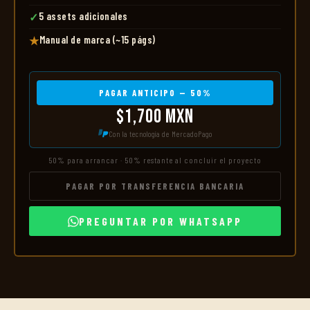
5 assets adicionales
✓
Manual de marca (~15 págs)
★
PAGAR ANTICIPO — 50%
$1,700 MXN
Con la tecnología de MercadoPago
50% para arrancar · 50% restante al concluir el proyecto
PAGAR POR TRANSFERENCIA BANCARIA
PREGUNTAR POR WHATSAPP